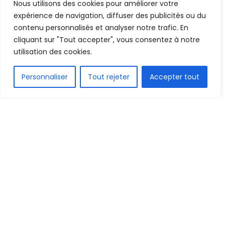
Nous utilisons des cookies pour améliorer votre
Mis en ligne par
AFRICASPORT
A
A
expérience de navigation, diffuser des publicités ou du
4 décembre 2021
Temps de lecture:3 minutes
contenu personnalisés et analyser notre trafic. En
cliquant sur "Tout accepter", vous consentez à notre
utilisation des cookies.
FR
Personnaliser
Tout rejeter
Accepter tout
1.7k
PARTAGE
De l’Angleterre, Allemagne, Russie, en passant par
l’Italie… voici notre tour d’horizon pour ressasser
les performances des guinéens à l’étranger ce