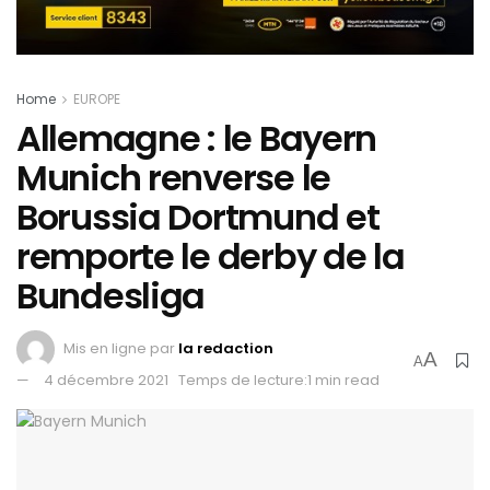
Home
EUROPE
Allemagne : le Bayern
Munich renverse le
Borussia Dortmund et
remporte le derby de la
Bundesliga
Mis en ligne par
la redaction
A
A
4 décembre 2021
Temps de lecture:1 min read