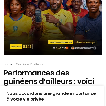
Home
Guinéens D'ailleurs
Performances des
guinéens d’ailleurs : voici
notre tour d’horizon de ce
Nous accordons une grande importance
samedi (condensé…)
à votre vie privée