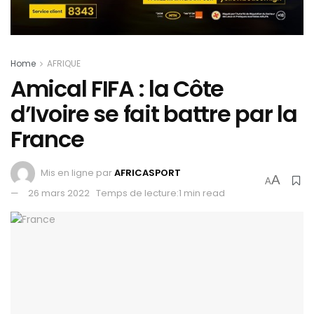
Home
AFRIQUE
Amical FIFA : la Côte
d’Ivoire se fait battre par la
France
Mis en ligne par
AFRICASPORT
A
A
26 mars 2022
Temps de lecture:1 min read