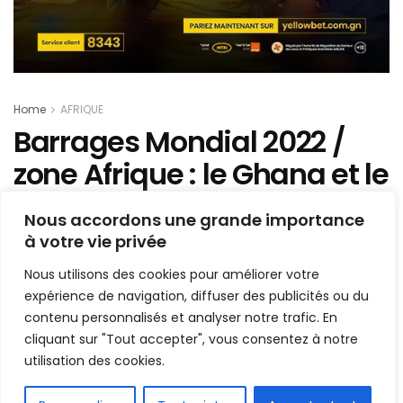
Home
AFRIQUE
Barrages Mondial 2022 /
zone Afrique : le Ghana et le
Nigéria se neutralisent
Nous accordons une grande importance
à votre vie privée
Mis en ligne par
la redaction
A
A
Nous utilisons des cookies pour améliorer votre
26 mars 2022
Temps de lecture:1 min read
expérience de navigation, diffuser des publicités ou du
contenu personnalisés et analyser notre trafic. En
cliquant sur "Tout accepter", vous consentez à notre
utilisation des cookies.
FR