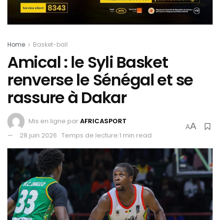
Home
Basket-ball
Amical : le Syli Basket
renverse le Sénégal et se
rassure à Dakar
Mis en ligne par
AFRICASPORT
A
A
28 juin 2026
Temps de lecture:1 min read