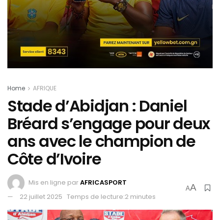
Home
AFRIQUE
Stade d’Abidjan : Daniel
Bréard s’engage pour deux
ans avec le champion de
Côte d’Ivoire
Mis en ligne par
AFRICASPORT
A
A
22 juillet 2025
Temps de lecture:2 minutes