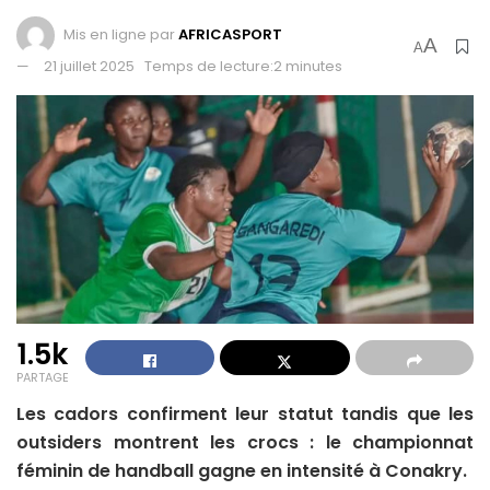
Mis en ligne par
AFRICASPORT
A
A
21 juillet 2025
Temps de lecture:2 minutes
1.5k
PARTAGE
Les cadors confirment leur statut tandis que les
outsiders montrent les crocs : le championnat
féminin de handball gagne en intensité à Conakry.