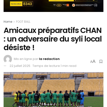
Home
FOOT BALL
Amicaux préparatifs CHAN
: un adversaire du syli local
désiste !
Mis en ligne par
la redaction
A
A
22 juillet 2025
Temps de lecture:1 min read