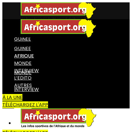
GUINEE
GUINEE
AFRIQUE
AFRIQUE
MONDE
INTERVIEW
MONDE
L’EDITO
AUTRES
INTERVIEW
À LA UNE
TÉLÉCHARGEZ L'APP
L’EDITO
AUTRES