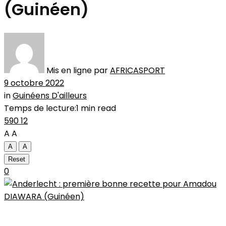
(Guinéen)
Mis en ligne par
AFRICASPORT
9 octobre 2022
in
Guinéens D'ailleurs
Temps de lecture:1 min read
590
12
A
A
A
A
Reset
0