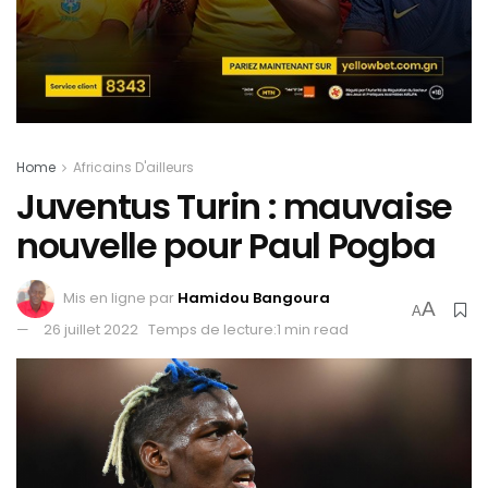
Home
Africains D'ailleurs
Juventus Turin : mauvaise
nouvelle pour Paul Pogba
Mis en ligne par
Hamidou Bangoura
A
A
26 juillet 2022
Temps de lecture:1 min read