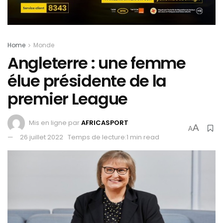
Home
Monde
Angleterre : une femme
élue présidente de la
premier League
Mis en ligne par
AFRICASPORT
A
A
26 juillet 2022
Temps de lecture:1 min read