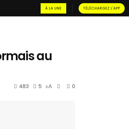
À LA UNE
TÉLÉCHARGEZ L'APP
ormais au
483
5
0
A
A