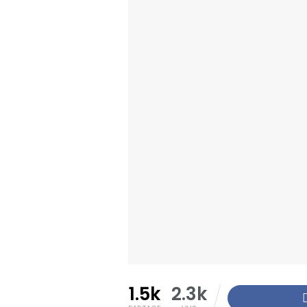
1.5k
2.3k