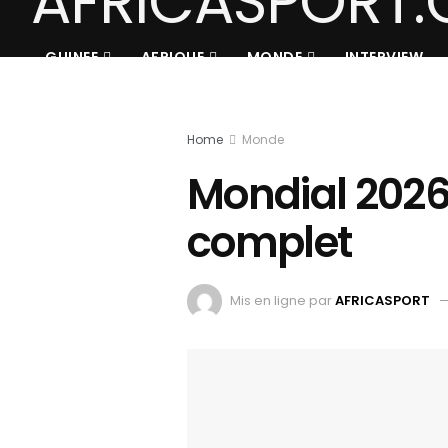
GUINEE
AFRIQUE
MONDE
INTERVIEW
Home
Monde
Mondial 2026
complet
Mis en ligne par
AFRICASPORT