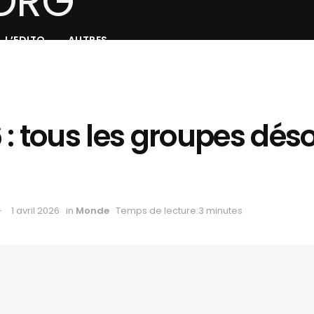
L’EDITO
AUTRES
 : tous les groupes dés
1 avril 2026
in
Monde
Temps de lecture:3 minutes