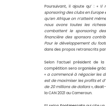
Poursuivant, il ajoute qu’ : « I
l 
sponsoring des clubs en Europe es
qu’en Afrique on n’atteint même p
nous avons toutes les richess
combattent le sponsoring des
financière des sponsors contr
Pour le développement du footbal
dans des propos retranscrits par
Selon l’actuel président de la
compétition sera organisée grâc
«
a commencé à négocier les droi
est de maximiser les profits et 
de 20 millions de dollars
», disai
la CAN 2021 au Cameroun.
Et selon
Footmercato
qui cite un