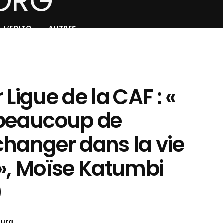
L’EDITO
AUTRES
Ligue de la CAF : «
 beaucoup de
changer dans la vie
 », Moïse Katumbi
)
oura