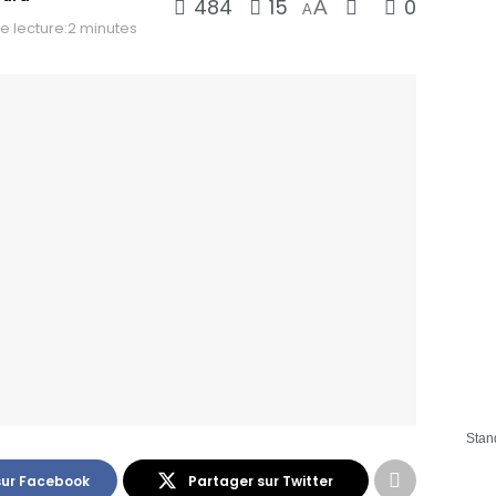
484
15
0
A
A
 lecture:2 minutes
Stan
sur Facebook
Partager sur Twitter