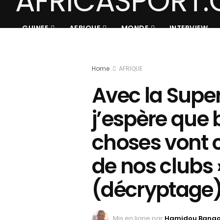
GUINEE
AFRIQUE
MONDE
INTERVIEW
Home
AFRIQUE
Avec la Super 
j’espère que
choses vont 
de nos clubs
(décryptage
Mis en ligne par
Hamidou Bang