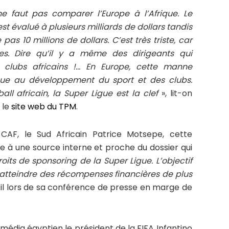
ne faut pas comparer l’Europe à l’Afrique. Le
t évalué à plusieurs milliards de dollars tandis
as 10 millions de dollars. C’est très triste, car
es. Dire qu’il y a même des dirigeants qui
 clubs africains !… En Europe, cette manne
ibue au développement du sport et des clubs.
l africain, la Super Ligue est la clef
», lit-on
 le
site web du TPM
.
 CAF, le Sud Africain Patrice Motsepe, cette
e à une source interne et proche du dossier qui
ts de sponsoring de la Super Ligue. L’objectif
d’atteindre des récompenses financières de plus
t-il lors de sa conférence de presse en marge de
 média égyptien le président de la FIFA Infantino