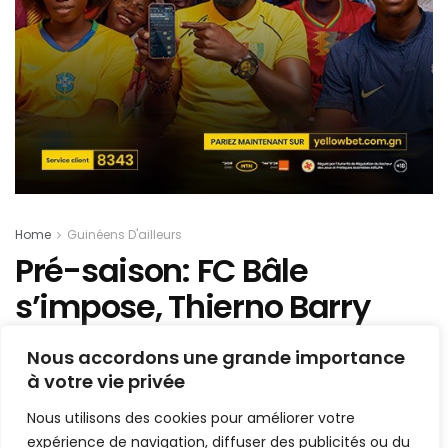
Home
Guinéens D'ailleurs
Pré-saison: FC Bâle
s’impose, Thierno Barry
buteur
Nous accordons une grande importance
à votre vie privée
Mis en ligne par
AFRICASPORT
A
A
Nous utilisons des cookies pour améliorer votre
10 juillet 2024
Temps de lecture:1 min read
expérience de navigation, diffuser des publicités ou du