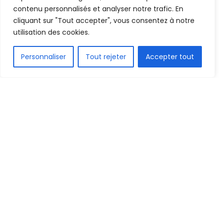
contenu personnalisés et analyser notre trafic. En
cliquant sur "Tout accepter", vous consentez à notre
utilisation des cookies.
FR
Personnaliser
Tout rejeter
Accepter tout
1.5k
PARTAGE
En attendant la reprise de la Super League suisse
le 20 juillet prochain, le Fc Bâle de Thierno Barry
continue sa préparation.
Ce mercredi, les rouges et bleus ont surclassé (4-0)
Bellinzona.