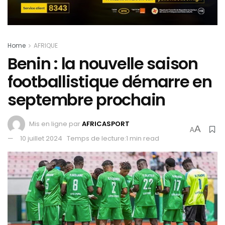
Home
AFRIQUE
Benin : la nouvelle saison
footballistique démarre en
septembre prochain
Mis en ligne par
AFRICASPORT
A
A
10 juillet 2024
Temps de lecture:1 min read