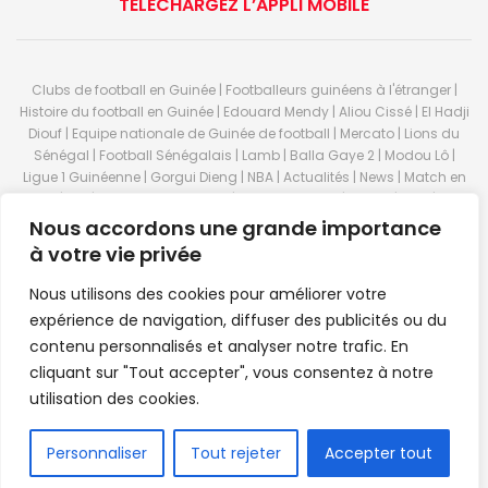
TÉLÉCHARGEZ L’APPLI MOBILE
Clubs de football en Guinée | Footballeurs guinéens à l'étranger |
Histoire du football en Guinée | Edouard Mendy | Aliou Cissé | El Hadji
Diouf | Equipe nationale de Guinée de football | Mercato | Lions du
Sénégal | Football Sénégalais | Lamb | Balla Gaye 2 | Modou Lô |
Ligue 1 Guinéenne | Gorgui Dieng | NBA | Actualités | News | Match en
direct | But | Actualité au Guinée | Premier League | Ligue 1 | Liga | Serie
A | LSFP | Conakry | Guinée | Sport Guineen | Basket Guineens | Foot
Nous accordons une grande importance
Guineen | Handball Guinee | Match Guinee | Championnat Guinée |
à votre vie privée
Stade du 28 septembre | Coupe d'Afrique des nations de football |
Equipe de Guinee| Equipe national de Guinée | Senegal Equipe |
Nous utilisons des cookies pour améliorer votre
Guinée | Le Senegal | Dakar | Coupe de Guinée | Stade du 28
expérience de navigation, diffuser des publicités ou du
septembre | Foot Club | Sport Guinee | Sport Senegal | Paris Foot |
contenu personnalisés et analyser notre trafic. En
Sport en direct | Boxe | Sénégal Dakar | La Guinée | Live Sport | RTG |
cliquant sur "Tout accepter", vous consentez à notre
Guinee en direct | Foot en direct | Foot direct | Eurosports | Football
direct | Vidéo | Télécharger Africasport | Clubs de football guinéens |
utilisation des cookies.
Premier Bet Guinée | Guinee game | Pronostic | Pari foot Guinée |
Feguifoot.com. © 2023
Africasport
- Premium WordPress news &
FR
Personnaliser
Tout rejeter
Accepter tout
magazine theme by
Confordev
.