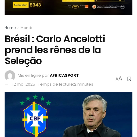
Home
Monde
Brésil : Carlo Ancelotti
prend les rênes de la
Seleção
Mis en ligne par
AFRICASPORT
A
A
12 mai 2025
Temps de lecture:2 minutes