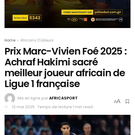
Home
Africains D'ailleurs
Prix Marc-Vivien Foé 2025 :
Achraf Hakimi sacré
meilleur joueur africain de
Ligue 1 française
Mis en ligne par
AFRICASPORT
A
A
12 mai 2025
Temps de lecture:1 min read