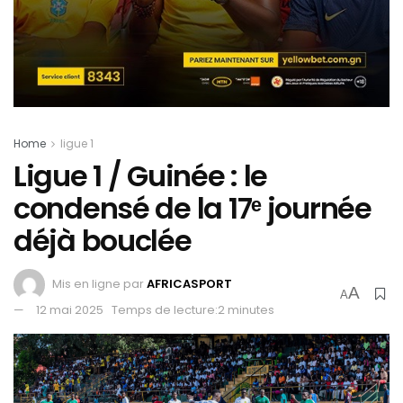
Home
ligue 1
Ligue 1 / Guinée : le
condensé de la 17ᵉ journée
déjà bouclée
Mis en ligne par
AFRICASPORT
A
A
12 mai 2025
Temps de lecture:2 minutes