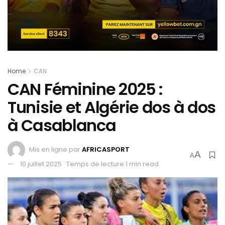
Home
CAN
CAN Féminine 2025 :
Tunisie et Algérie dos à dos
à Casablanca
Mis en ligne par
AFRICASPORT
A
A
10 juillet 2025
Temps de lecture:1 min read