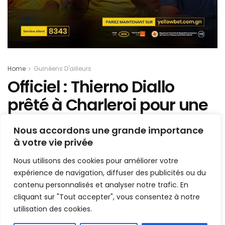
Home
Guinéens D'ailleurs
Officiel : Thierno Diallo
prêté à Charleroi pour une
saison
Nous accordons une grande importance
à votre vie privée
Mis en ligne par
AFRICASPORT
A
A
Nous utilisons des cookies pour améliorer votre
10 juillet 2025
Temps de lecture:1 min read
expérience de navigation, diffuser des publicités ou du
contenu personnalisés et analyser notre trafic. En
cliquant sur "Tout accepter", vous consentez à notre
utilisation des cookies.