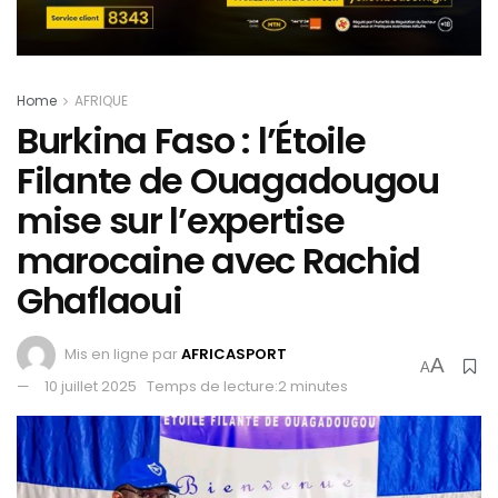
Home
AFRIQUE
Burkina Faso : l’Étoile
Filante de Ouagadougou
mise sur l’expertise
marocaine avec Rachid
Ghaflaoui
Mis en ligne par
AFRICASPORT
A
A
10 juillet 2025
Temps de lecture:2 minutes