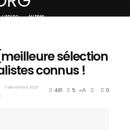
L’EDITO
AUTRES
meilleure sélection
nalistes connus !
7 décembre 2023
481
5
0
A
A
d