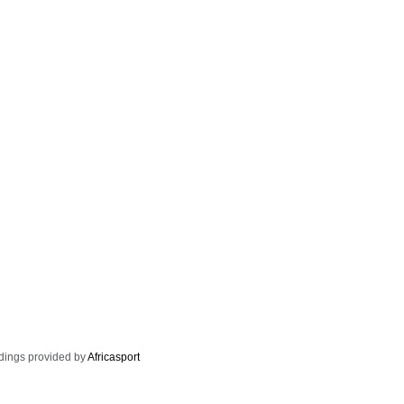
dings provided by
Africasport