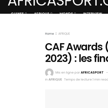
GUINEE
AFRIQUE
MONDE
INTERVIEW
Home
AFRIQUE
CAF Awards (
2023) : les fi
Mis en ligne par
AFRICASPORT
in
AFRIQUE
Temps de lecture:1 min rea