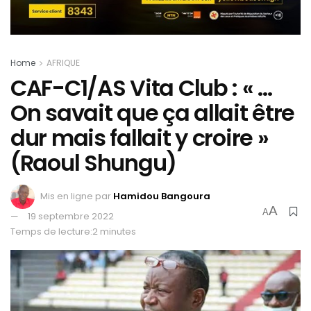
Home
AFRIQUE
CAF-C1/AS Vita Club : « …
On savait que ça allait être
dur mais fallait y croire »
(Raoul Shungu)
Mis en ligne par
Hamidou Bangoura
A
A
19 septembre 2022
Temps de lecture:2 minutes