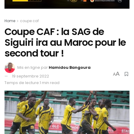
Home
coupe caf
Coupe CAF : la SAG de
Siguiri ira au Maroc pour le
second tour !
Mis en ligne par
Hamidou Bangoura
A
A
19 septembre 2022
Temps de lecture:1 min read