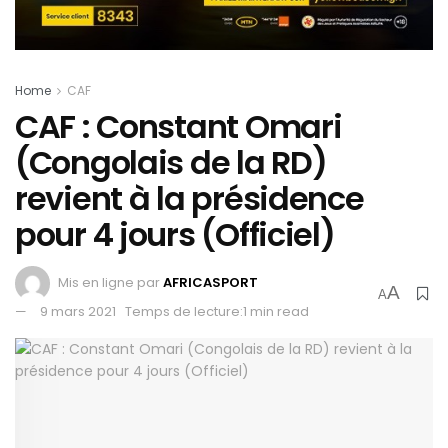
Home
CAF
CAF : Constant Omari
(Congolais de la RD)
revient à la présidence
pour 4 jours (Officiel)
Mis en ligne par
AFRICASPORT
A
A
9 mars 2021
Temps de lecture:1 min read