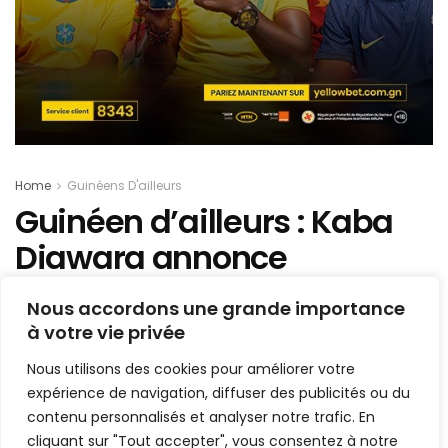
Home
Guinéens D'ailleurs
Guinéen d’ailleurs : Kaba
Diawara annonce
Mohamed Simakan au Syli
Nous accordons une grande importance
national (voici ce qu’il faut
à votre vie privée
en savoir)
Nous utilisons des cookies pour améliorer votre
expérience de navigation, diffuser des publicités ou du
Mis en ligne par
AFRICASPORT
contenu personnalisés et analyser notre trafic. En
A
A
cliquant sur "Tout accepter", vous consentez à notre
9 mars 2021
Temps de lecture:1 min read