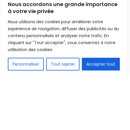
Mis en ligne par
AFRICASPORT
Nous accordons une grande importance
A
A
à votre vie privée
12 mars 2025
Temps de lecture:2 minutes
Nous utilisons des cookies pour améliorer votre
expérience de navigation, diffuser des publicités ou du
contenu personnalisés et analyser notre trafic. En
cliquant sur "Tout accepter", vous consentez à notre
utilisation des cookies.
FR
Personnaliser
Tout rejeter
Accepter tout
1.5k
PARTAGE
L’élection de Samuel Eto’o, ce mercredi 12 mars
2025, au sein du comité exécutif de la
Confédération Africaine de Football (CAF), est
une consécration méritée pour un homme dont la