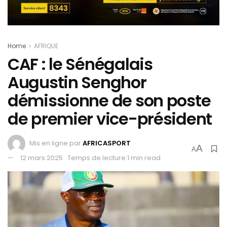
Home
AFRIQUE
CAF : le Sénégalais
Augustin Senghor
démissionne de son poste
de premier vice-président
Mis en ligne par
AFRICASPORT
A
A
12 mars 2025
Temps de lecture:1 min read