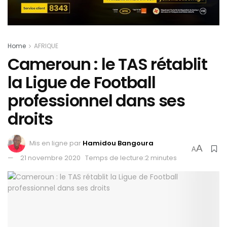
Home
AFRIQUE
Cameroun : le TAS rétablit
la Ligue de Football
professionnel dans ses
droits
Mis en ligne par
Hamidou Bangoura
A
A
21 novembre 2020
Temps de lecture:2 minutes