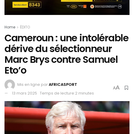
Home
ÉDITO
Cameroun : une intolérable
dérive du sélectionneur
Marc Brys contre Samuel
Eto’o
Mis en ligne par
AFRICASPORT
A
A
13 mars 2025
Temps de lecture:2 minutes