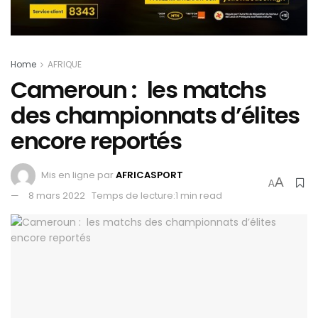
Home
AFRIQUE
Cameroun : les matchs
des championnats d’élites
encore reportés
Mis en ligne par
AFRICASPORT
A
A
8 mars 2022
Temps de lecture:1 min read