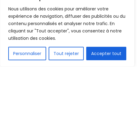
Mis en ligne par
Hamidou Bangoura
A
A
Nous utilisons des cookies pour améliorer votre
8 mars 2022
Temps de lecture:2 minutes
expérience de navigation, diffuser des publicités ou du
contenu personnalisés et analyser notre trafic. En
cliquant sur "Tout accepter", vous consentez à notre
utilisation des cookies.
FR
Personnaliser
Tout rejeter
Accepter tout
1.5k
PARTAGE
C’est désormais Younes zerdouk qui conduira les
destinées de la sélection comorienne. Cette
information a été rendue officielle par l’instance
du football des Comores via un communiqué