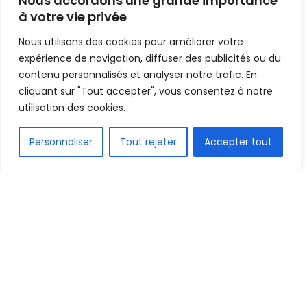
Nous accordons une grande importance
à votre vie privée
Mis en ligne par
AFRICASPORT
A
A
Nous utilisons des cookies pour améliorer votre
14 janvier 2022
Temps de lecture:1 min read
expérience de navigation, diffuser des publicités ou du
contenu personnalisés et analyser notre trafic. En
cliquant sur "Tout accepter", vous consentez à notre
utilisation des cookies.
FR
Personnaliser
Tout rejeter
Accepter tout
1.5k
PARTAGE
Ça y est ! Les Lions de l’Atlas du Maroc rejoignent
le Cameroun aux huitièmes de la CAN 2021.