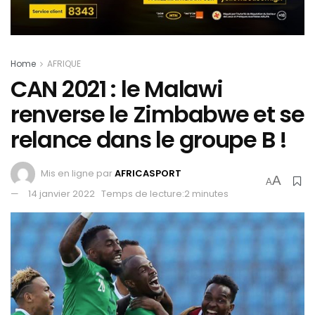
Home
AFRIQUE
CAN 2021 : le Malawi
renverse le Zimbabwe et se
relance dans le groupe B !
Mis en ligne par
AFRICASPORT
A
A
14 janvier 2022
Temps de lecture:2 minutes