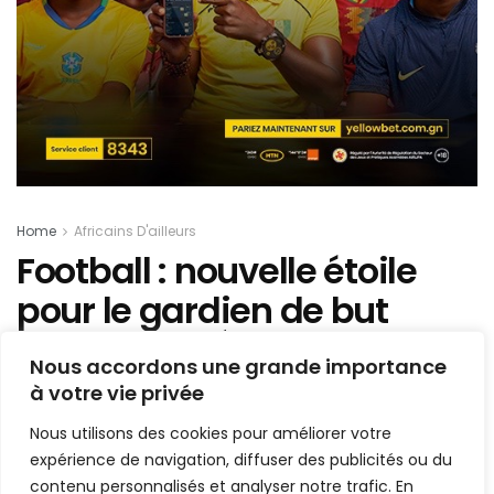
Home
Africains D'ailleurs
Football : nouvelle étoile
pour le gardien de but
Sénégalais Édouard Mendy
Nous accordons une grande importance
à votre vie privée
Mis en ligne par
Hamidou Bangoura
A
A
Nous utilisons des cookies pour améliorer votre
13 février 2022
Temps de lecture:1 min read
expérience de navigation, diffuser des publicités ou du
contenu personnalisés et analyser notre trafic. En