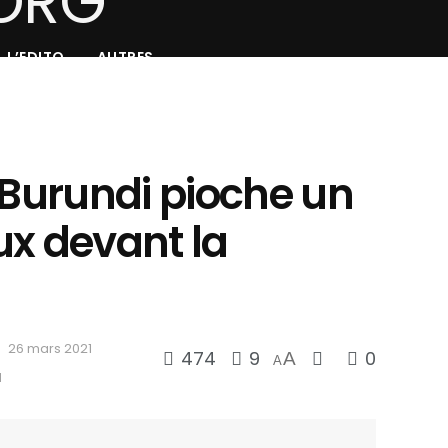
L’EDITO
AUTRES
 Burundi pioche un
ux devant la
26 mars 2021
474
9
0
A
A
d