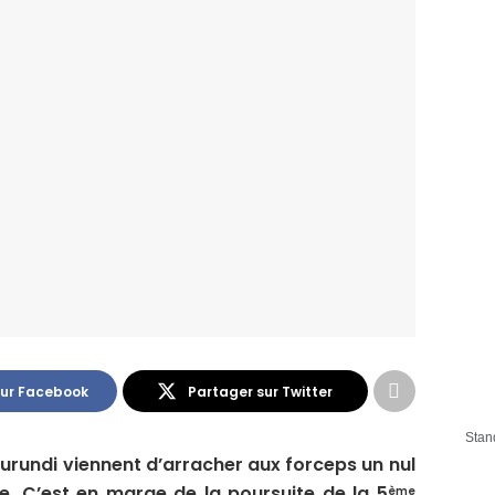
sur Facebook
Partager sur Twitter
Stan
 Burundi viennent d’arracher aux forceps un nul
e. C’est en marge de la poursuite de la 5
ème