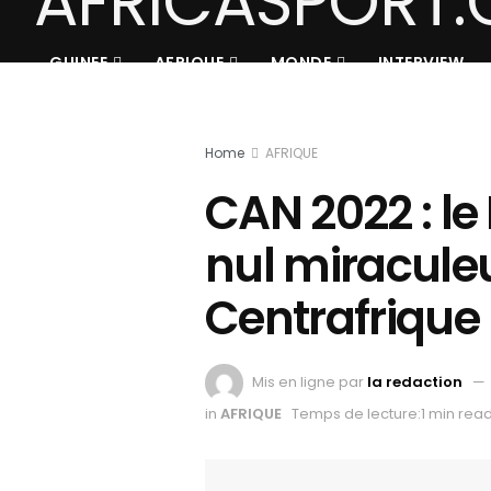
GUINEE
AFRIQUE
MONDE
INTERVIEW
Home
AFRIQUE
CAN 2022 : le
nul miracule
Centrafrique
Mis en ligne par
la redaction
in
AFRIQUE
Temps de lecture:1 min rea