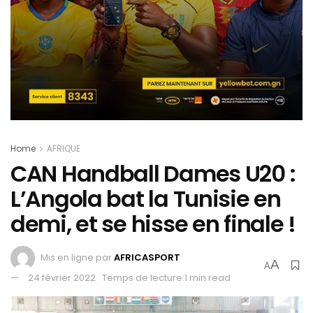
Home
AFRIQUE
CAN Handball Dames U20 :
L’Angola bat la Tunisie en
demi, et se hisse en finale !
Mis en ligne par
AFRICASPORT
A
A
24 février 2022
Temps de lecture:1 min read