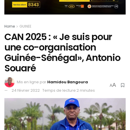
Home
GUINEE
CAN 2025 : « Je suis pour
une co-organisation
Guinée-Sénégal», Antonio
Souaré
Mis en ligne par
Hamidou Bangoura
A
A
24 février 2022
Temps de lecture:2 minutes