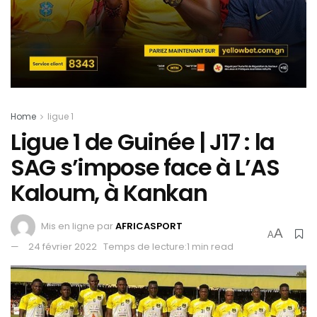
Home
ligue 1
Ligue 1 de Guinée | J17 : la
SAG s’impose face à L’AS
Kaloum, à Kankan
Mis en ligne par
AFRICASPORT
A
A
24 février 2022
Temps de lecture:1 min read