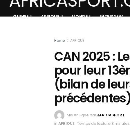
GUINEE
AFRIQUE
MONDE
INTERVIEW
Home
AFRIQUE
CAN 2025 : Le
pour leur 13è
(bilan de leur
précédentes
Mis en ligne par
AFRICASPORT
in
AFRIQUE
Temps de lecture:3 minutes