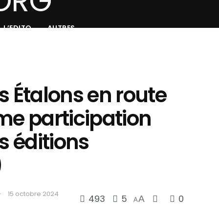
L’EDITO
AUTRES
s Étalons en route
me participation
s éditions
)
15 octobre 2024
493
5
0
A
A