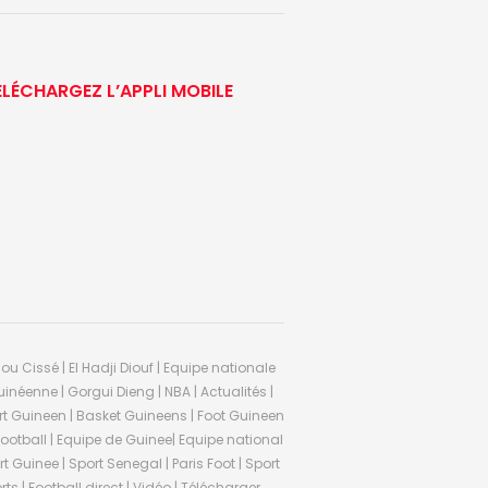
ÉLÉCHARGEZ L’APPLI MOBILE
ou Cissé | El Hadji Diouf | Equipe nationale
inéenne | Gorgui Dieng | NBA | Actualités |
Sport Guineen | Basket Guineens | Foot Guineen
otball | Equipe de Guinee| Equipe national
 Guinee | Sport Senegal | Paris Foot | Sport
rts | Football direct | Vidéo | Télécharger