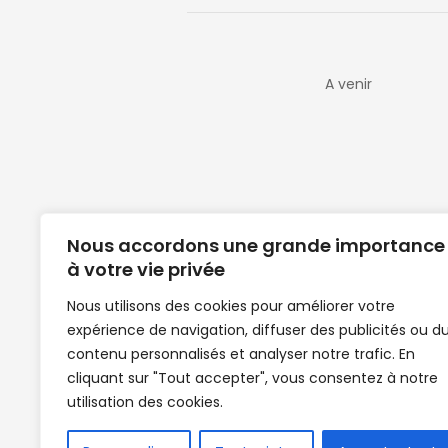
A venir
Nous accordons une grande importance
à votre vie privée
Nous utilisons des cookies pour améliorer votre
expérience de navigation, diffuser des publicités ou d
Clubs de football en Guinée | Footballeurs 
contenu personnalisés et analyser notre trafic. En
de Guinée de football | Mercato | Lions du
cliquant sur "Tout accepter", vous consentez à notre
News | Match en direct | But | Actualité au G
utilisation des cookies.
| Handball Guinee | Match Guinee | Champi
de Guinée | Senegal Equipe | Guinée | Le Se
en direct | Boxe | Sénégal Dakar | La Guin