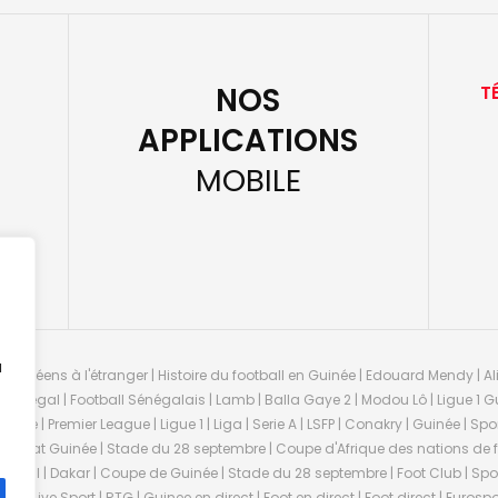
NOS
T
APPLICATIONS
MOBILE
u
guinéens à l'étranger | Histoire du football en Guinée | Edouard Mendy | Ali
 Sénégal | Football Sénégalais | Lamb | Balla Gaye 2 | Modou Lô | Ligue 1 Gu
uinée | Premier League | Ligue 1 | Liga | Serie A | LSFP | Conakry | Guinée | 
onnat Guinée | Stade du 28 septembre | Coupe d'Afrique des nations de fo
negal | Dakar | Coupe de Guinée | Stade du 28 septembre | Foot Club | Sport
ée | Live Sport | RTG | Guinee en direct | Foot en direct | Foot direct | Eurospo