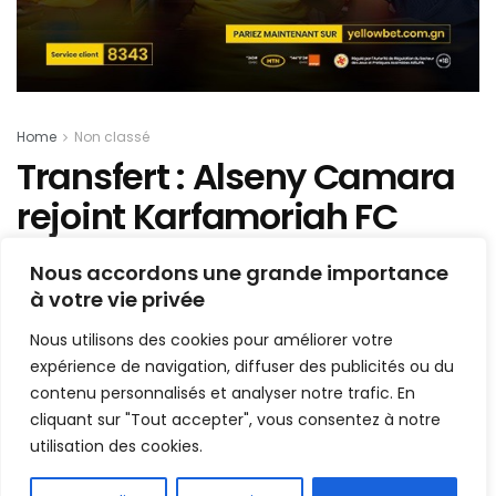
Home
Non classé
Transfert : Alseny Camara
rejoint Karfamoriah FC
pour deux saisons
Nous accordons une grande importance
à votre vie privée
Mis en ligne par
AFRICASPORT
A
A
Nous utilisons des cookies pour améliorer votre
19 mai 2026
Temps de lecture:1 min read
expérience de navigation, diffuser des publicités ou du
contenu personnalisés et analyser notre trafic. En
cliquant sur "Tout accepter", vous consentez à notre
utilisation des cookies.
FR