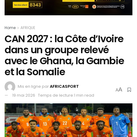
Home
AFRIQUE
CAN 2027 : la Côte d’Ivoire
dans un groupe relevé
avec le Ghana, la Gambie
et la Somalie
Mis en ligne par
AFRICASPORT
A
A
19 mai 2026
Temps de lecture:1 min read