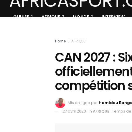
GUINEE
AFRIQUE
MONDE
INTERVIEW
Home
AFRIQUE
CAN 2027 : S
officiellemen
compétition 
Mis en ligne par
Hamidou Bang
27 avril 2023
in
AFRIQUE
Temps de 