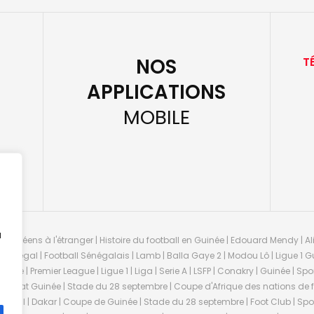
NOS
T
APPLICATIONS
MOBILE
u
guinéens à l'étranger | Histoire du football en Guinée | Edouard Mendy | Ali
 Sénégal | Football Sénégalais | Lamb | Balla Gaye 2 | Modou Lô | Ligue 1 Gu
uinée | Premier League | Ligue 1 | Liga | Serie A | LSFP | Conakry | Guinée | 
onnat Guinée | Stade du 28 septembre | Coupe d'Afrique des nations de fo
negal | Dakar | Coupe de Guinée | Stade du 28 septembre | Foot Club | Sport