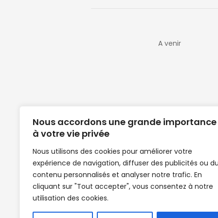
A venir
Nous accordons une grande importance
à votre vie privée
Nous utilisons des cookies pour améliorer votre
expérience de navigation, diffuser des publicités ou d
Clubs de football en Guinée | Footballeurs 
contenu personnalisés et analyser notre trafic. En
de Guinée de football | Mercato | Lions du
cliquant sur "Tout accepter", vous consentez à notre
News | Match en direct | But | Actualité au G
utilisation des cookies.
| Handball Guinee | Match Guinee | Champi
de Guinée | Senegal Equipe | Guinée | Le Se