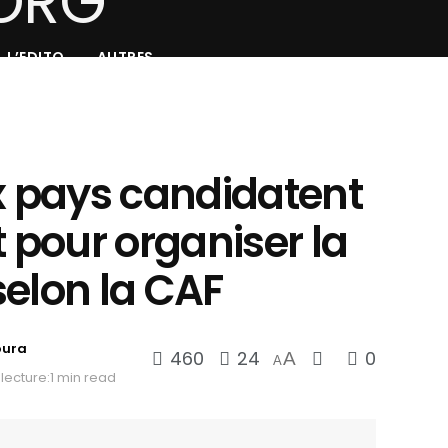
L’EDITO
AUTRES
ix pays candidatent
t pour organiser la
selon la CAF
oura
460
24
0
A
A
lecture:1 min read