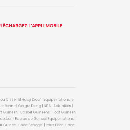
ÉLÉCHARGEZ L’APPLI MOBILE
ou Cissé | El Hadji Diouf | Equipe nationale
inéenne | Gorgui Dieng | NBA | Actualités |
Sport Guineen | Basket Guineens | Foot Guineen
otball | Equipe de Guinee| Equipe national
 Guinee | Sport Senegal | Paris Foot | Sport