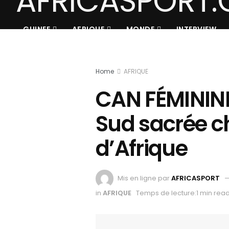
GUINEE
AFRIQUE
MONDE
INTERVIEW
Home
AFRIQUE
CAN FÉMININE 
Sud sacrée 
d’Afrique
Mis en ligne par
AFRICASPORT
in
AFRIQUE
Temps de lecture:1 min rea