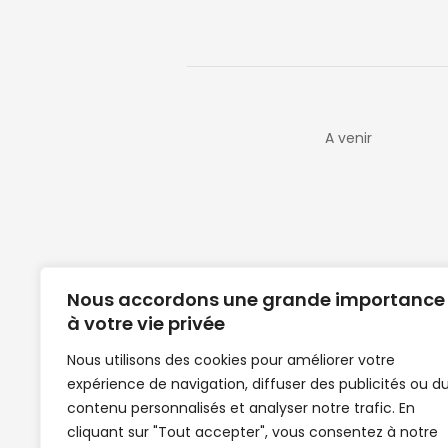
A venir
Nous accordons une grande importance
à votre vie privée
Nous utilisons des cookies pour améliorer votre
expérience de navigation, diffuser des publicités ou d
Clubs de football en Guinée | Footballeurs 
contenu personnalisés et analyser notre trafic. En
de Guinée de football | Mercato | Lions du
cliquant sur "Tout accepter", vous consentez à notre
News | Match en direct | But | Actualité au G