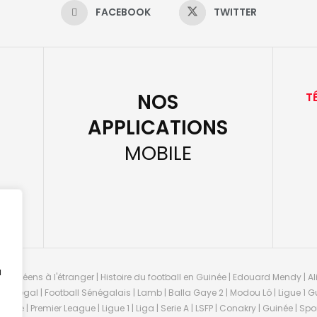
FACEBOOK
TWITTER
NOS
T
APPLICATIONS
MOBILE
u
guinéens à l'étranger | Histoire du football en Guinée | Edouard Mendy | Ali
 Sénégal | Football Sénégalais | Lamb | Balla Gaye 2 | Modou Lô | Ligue 1 Gu
uinée | Premier League | Ligue 1 | Liga | Serie A | LSFP | Conakry | Guinée | 