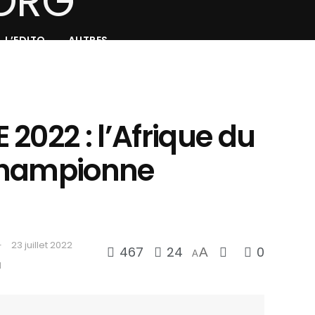
L’EDITO
AUTRES
2022 : l’Afrique du
championne
23 juillet 2022
467
24
0
A
A
d