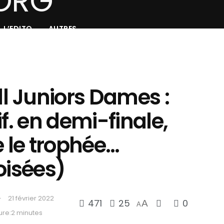
L’EDITO
AUTRES
 Juniors Dames :
f. en demi-finale,
e le trophée…
oisées)
21 février 2022
471
25
0
A
A
ure:2 minutes