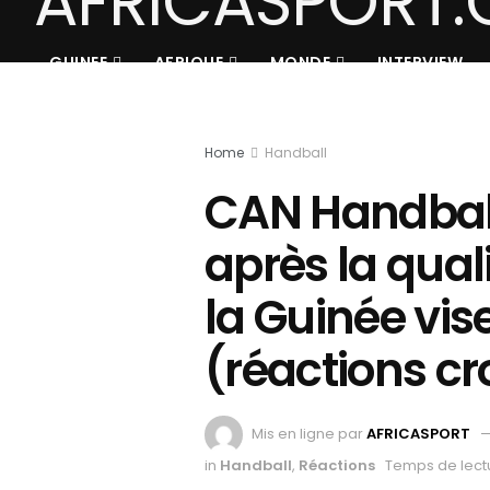
GUINEE
AFRIQUE
MONDE
INTERVIEW
Home
Handball
CAN Handball
après la quali
la Guinée vis
(réactions cr
Mis en ligne par
AFRICASPORT
in
Handball
,
Réactions
Temps de lect