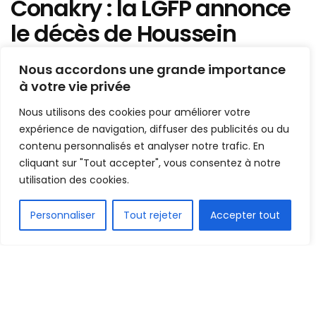
Conakry : la LGFP annonce
le décès de Houssein
Sankhon
Nous accordons une grande importance
à votre vie privée
Mis en ligne par
Hamidou Bangoura
A
A
Nous utilisons des cookies pour améliorer votre
13 mai 2026
Temps de lecture:1 min read
expérience de navigation, diffuser des publicités ou du
contenu personnalisés et analyser notre trafic. En
cliquant sur "Tout accepter", vous consentez à notre
utilisation des cookies.
FR
Personnaliser
Tout rejeter
Accepter tout
1.5k
PARTAGE