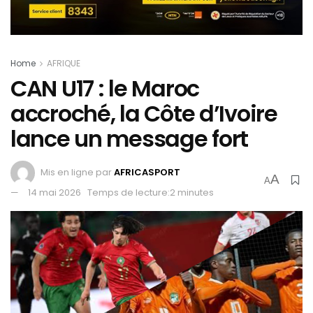
Home
AFRIQUE
CAN U17 : le Maroc
accroché, la Côte d’Ivoire
lance un message fort
Mis en ligne par
AFRICASPORT
A
A
14 mai 2026
Temps de lecture:2 minutes