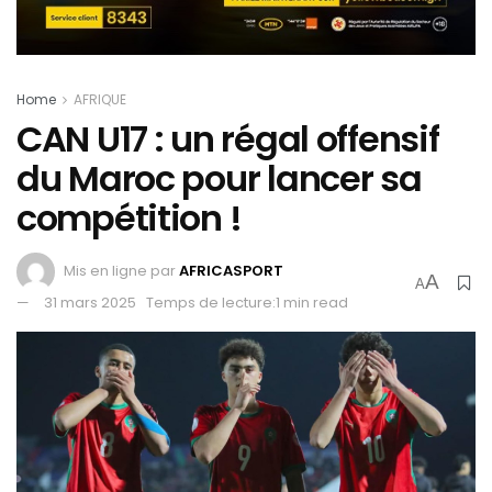
Home
AFRIQUE
CAN U17 : un régal offensif
du Maroc pour lancer sa
compétition !
Mis en ligne par
AFRICASPORT
A
A
31 mars 2025
Temps de lecture:1 min read