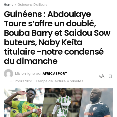
Home
Guinéens D'ailleurs
Guinéens : Abdoulaye
Toure s’offre un doublé,
Bouba Barry et Saidou Sow
buteurs, Naby Keita
titulaire -notre condensé
du dimanche
Mis en ligne par
AFRICASPORT
A
A
30 mars 2025
Temps de lecture:4 minutes