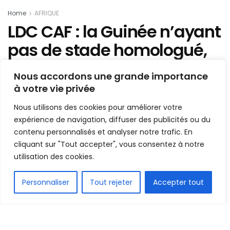
Home
AFRIQUE
LDC CAF : la Guinée n’ayant
pas de stade homologué,
Horoya va recevoir ses
Nous accordons une grande importance
adversaires dans un pays
à votre vie privée
voisin
Nous utilisons des cookies pour améliorer votre
expérience de navigation, diffuser des publicités ou du
Le Horoya AC va recevoir ses adversaires au
contenu personnalisés et analyser notre trafic. En
Mali…
cliquant sur "Tout accepter", vous consentez à notre
utilisation des cookies.
Mis en ligne par
Hamidou Bangoura
A
A
20 février 2023
Temps de lecture:1 min read
FR
Personnaliser
Tout rejeter
Accepter tout