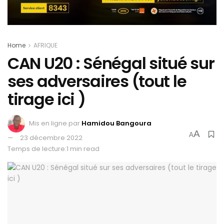
Home
AFRIQUE
CAN U20 : Sénégal situé sur
ses adversaires (tout le
tirage ici )
Mis en ligne par
Hamidou Bangoura
A
A
23 décembre 2022
Temps de lecture:1 min read