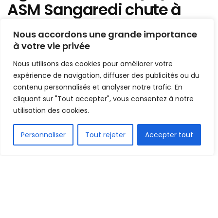
ASM Sangaredi chute à
domicile devant Milo FC
Nous accordons une grande importance
à votre vie privée
Mis en ligne par
Hamidou Bangoura
A
A
Nous utilisons des cookies pour améliorer votre
23 décembre 2022
expérience de navigation, diffuser des publicités ou du
Temps de lecture:1 min read
contenu personnalisés et analyser notre trafic. En
cliquant sur "Tout accepter", vous consentez à notre
utilisation des cookies.
FR
Personnaliser
Tout rejeter
Accepter tout
1.7k
PARTAGE