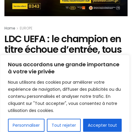
Home
EUROPE
LDC UEFA : le champion en
titre échoue d’entrée, tous
les résultats de la soirée
Nous accordons une grande importance
à votre vie privée
Mis en ligne par
Hamidou Bangoura
A
A
Nous utilisons des cookies pour améliorer votre
17 septembre 2019
Temps de lecture:1 min read
expérience de navigation, diffuser des publicités ou du
contenu personnalisés et analyser notre trafic. En
cliquant sur "Tout accepter", vous consentez à notre
utilisation des cookies.
FR
Personnaliser
Tout rejeter
Accepter tout