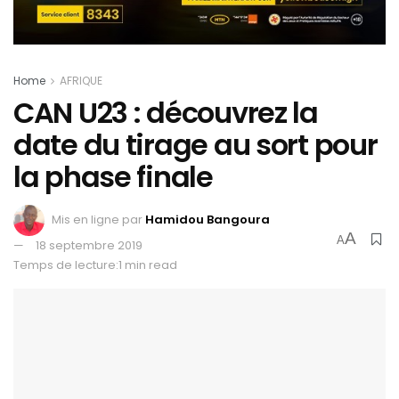
Home
AFRIQUE
CAN U23 : découvrez la
date du tirage au sort pour
la phase finale
Mis en ligne par
Hamidou Bangoura
A
A
18 septembre 2019
Temps de lecture:1 min read