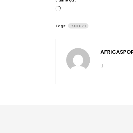
J’aime ça :
Chargement…
Tags:
CAN U23
AFRICASPO