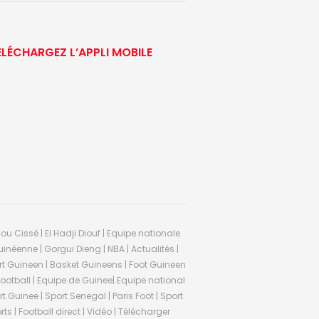
ÉLÉCHARGEZ L’APPLI MOBILE
ou Cissé | El Hadji Diouf | Equipe nationale
inéenne | Gorgui Dieng | NBA | Actualités |
Sport Guineen | Basket Guineens | Foot Guineen
otball | Equipe de Guinee| Equipe national
 Guinee | Sport Senegal | Paris Foot | Sport
rts | Football direct | Vidéo | Télécharger