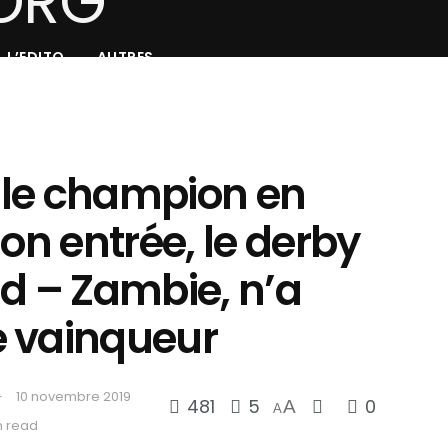
L’EDITO
AUTRES
: le champion en
son entrée, le derby
d – Zambie, n’a
 vainqueur
10 novembre 2019
481
5
0
A
A
n read