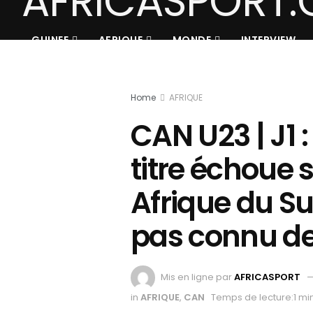
GUINEE
AFRIQUE
MONDE
INTERVIEW
Home
AFRIQUE
CAN U23 | J1 
titre échoue 
Afrique du Su
pas connu de
Mis en ligne par
AFRICASPORT
in
AFRIQUE
,
CAN
Temps de lecture:1 mi