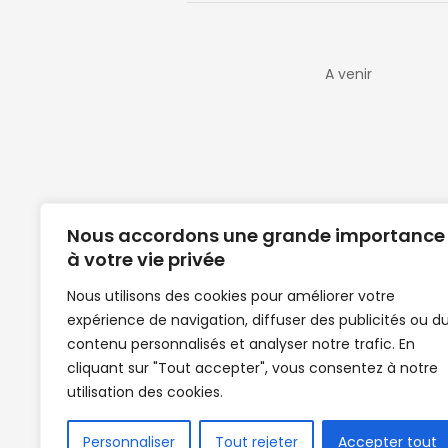
A venir
Nous accordons une grande importance
à votre vie privée
Nous utilisons des cookies pour améliorer votre
expérience de navigation, diffuser des publicités ou d
Clubs de football en Guinée | Footballeurs 
contenu personnalisés et analyser notre trafic. En
de Guinée de football | Mercato | Lions du
cliquant sur "Tout accepter", vous consentez à notre
News | Match en direct | But | Actualité au G
utilisation des cookies.
| Handball Guinee | Match Guinee | Champi
de Guinée | Senegal Equipe | Guinée | Le Se
en direct | Boxe | Sénégal Dakar | La Guin
Personnaliser
Tout rejeter
Accepter tout