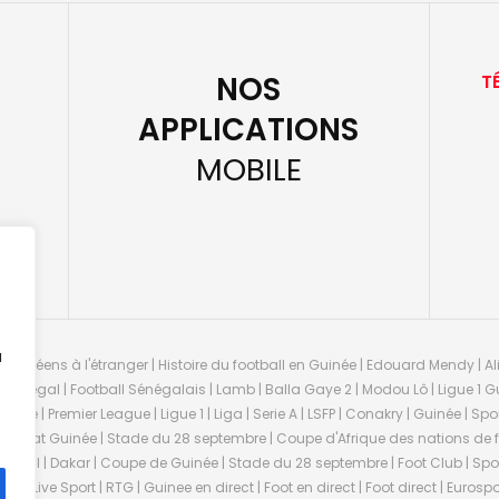
NOS
T
APPLICATIONS
MOBILE
u
guinéens à l'étranger | Histoire du football en Guinée | Edouard Mendy | Ali
 Sénégal | Football Sénégalais | Lamb | Balla Gaye 2 | Modou Lô | Ligue 1 Gu
uinée | Premier League | Ligue 1 | Liga | Serie A | LSFP | Conakry | Guinée | 
onnat Guinée | Stade du 28 septembre | Coupe d'Afrique des nations de fo
negal | Dakar | Coupe de Guinée | Stade du 28 septembre | Foot Club | Sport
ée | Live Sport | RTG | Guinee en direct | Foot en direct | Foot direct | Eurospo