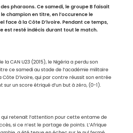
des pharaons. Ce samedi, le groupe B faisait
le champion en titre, en l’occurence le
el face à la Côte D’ivoire. Pendant ce temps,
e est resté indécis durant tout le match.
de la CAN U23 (2015), le Nigéria a perdu son
itre ce samedi au stade de l’académie militaire
a Côte D’ivoire, qui par contre réussit son entrée
 sur un score étriqué d’un but à zéro, (0-1).
qui retenait l’attention pour cette entame de
ès, si ce n’est le partage de points. L’Afrique
 Zambie, a été tenue en échec sur le nul fermé