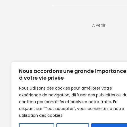
A venir
Nous accordons une grande importance
à votre vie privée
Nous utilisons des cookies pour améliorer votre
expérience de navigation, diffuser des publicités ou d
Clubs de football en Guinée | Footballeurs 
contenu personnalisés et analyser notre trafic. En
de Guinée de football | Mercato | Lions du
cliquant sur "Tout accepter", vous consentez à notre
News | Match en direct | But | Actualité au G
utilisation des cookies.
| Handball Guinee | Match Guinee | Champi
de Guinée | Senegal Equipe | Guinée | Le Se