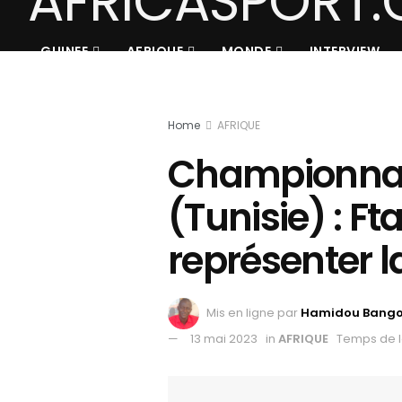
GUINEE
AFRIQUE
MONDE
INTERVIEW
Home
AFRIQUE
Championnat 
(Tunisie) : F
représenter l
Mis en ligne par
Hamidou Bang
13 mai 2023
in
AFRIQUE
Temps de l