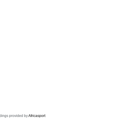
dings provided by
Africasport