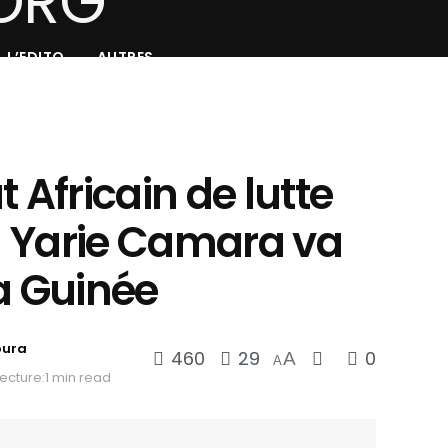
L’EDITO
AUTRES
Africain de lutte
ta Yarie Camara va
a Guinée
oura
460
29
0
A
A
ecture:1 min read