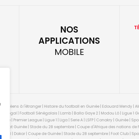
NOS
T
APPLICATIONS
MOBILE
u
guinéens à l'étranger | Histoire du football en Guinée | Edouard Mendy | Ali
 Sénégal | Football Sénégalais | Lamb | Balla Gaye 2 | Modou Lô | Ligue 1 Gu
uinée | Premier League | Ligue 1 | Liga | Serie A | LSFP | Conakry | Guinée | 
onnat Guinée | Stade du 28 septembre | Coupe d'Afrique des nations de fo
negal | Dakar | Coupe de Guinée | Stade du 28 septembre | Foot Club | Sport