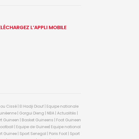
ÉLÉCHARGEZ L’APPLI MOBILE
ou Cissé | El Hadji Diouf | Equipe nationale
inéenne | Gorgui Dieng | NBA | Actualités |
Sport Guineen | Basket Guineens | Foot Guineen
otball | Equipe de Guinee| Equipe national
 Guinee | Sport Senegal | Paris Foot | Sport