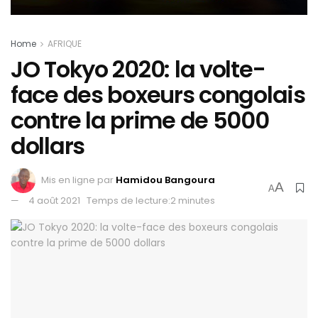
Home
AFRIQUE
JO Tokyo 2020: la volte-
face des boxeurs congolais
contre la prime de 5000
dollars
Mis en ligne par
Hamidou Bangoura
A
A
4 août 2021
Temps de lecture:2 minutes