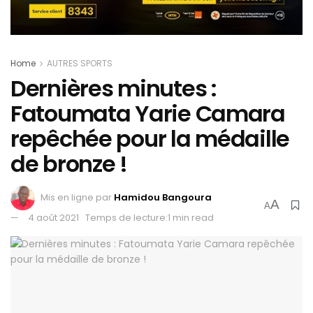
Home
AUTRES SPORTS
Dernières minutes :
Fatoumata Yarie Camara
repêchée pour la médaille
de bronze !
Mis en ligne par
Hamidou Bangoura
A
A
4 août 2021
Temps de lecture:1 min read