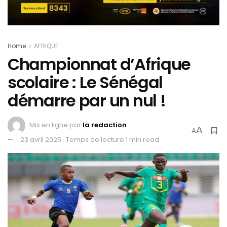
Home
AFRIQUE
Championnat d’Afrique
scolaire : Le Sénégal
démarre par un nul !
Mis en ligne par
la redaction
A
A
23 avril 2025
Temps de lecture:1 min read