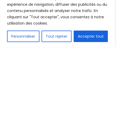
Mis en ligne par
la redaction
A
A
expérience de navigation, diffuser des publicités ou du
23 avril 2025
Temps de lecture:2 minutes
contenu personnalisés et analyser notre trafic. En
cliquant sur "Tout accepter", vous consentez à notre
utilisation des cookies.
FR
Personnaliser
Tout rejeter
Accepter tout
1.8k
PARTAGE
Provisoirement révoqué,
Bouba Sampil
n’est plus à
la tête du football guinéen. L’ancien entraîneur
adjoint du Syli national,
Fousseny Diawara
, a
exprimé sa déception face aux événements