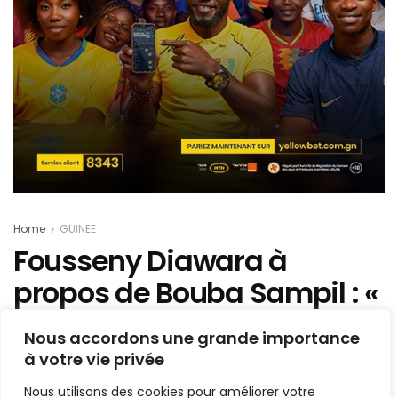
Home
GUINEE
Fousseny Diawara à
propos de Bouba Sampil : «
Lorsqu’on est président, on
Nous accordons une grande importance
doit savoir… »
à votre vie privée
Nous utilisons des cookies pour améliorer votre