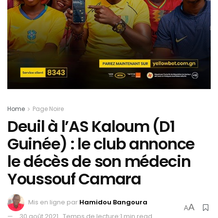
Home
Page Noire
Deuil à l’AS Kaloum (D1
Guinée) : le club annonce
le décès de son médecin
Youssouf Camara
Mis en ligne par
Hamidou Bangoura
A
A
30 août 2021
Temps de lecture:1 min read