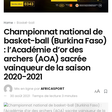
Home
Basket-ball
Championnat national de
basket-ball (Burkina Faso)
: l’Académie d’or des
archers (AOA) sacrée
vainqueur de la saison
2020-2021
Mis en ligne par
AFRICASPORT
A
A
30 août 2021
Temps de lecture:3 minutes