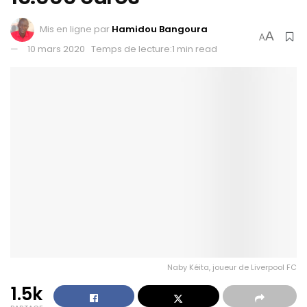
Mis en ligne par
Hamidou Bangoura
A
A
10 mars 2020
Temps de lecture:1 min read
Naby Kéita, joueur de Liverpool FC
1.5k