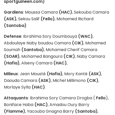
sportguineen.com)
Gardiens
: Moussa Camara
(HAC)
, Sekouba Camara
(ASK)
, Sekou Salif
(Fello)
, Mohamed Richard
(Santoba)
Defense
: Ibrahima Sory Doumbouya
(WAC)
,
Abdoulaye Naby boudou Camara
(CIK)
, Mohamed
Soumah
(Santoba)
, Mohamed Cherif Camara
(SOAR)
, Mohamed Bangoura
(CIK)
, Naby Camara
(Hafia)
, Alseny Camara
(HAC)
,
Milieux
: Jean Mousté
(Hafia)
, Mory Kanté
(ASK)
,
Daouda Camara
(ASK)
, Michel Millimono
(CIK)
,
Morlaye Sylla
(HAC)
.
Attaquants
: Ibrahima Sory Camara Drogba (
Fello
),
Boniface Haba
(HAC)
, Amadou Oury Barry
(Flamme)
, Yacouba Gnagna Barry
(Santoba)
,