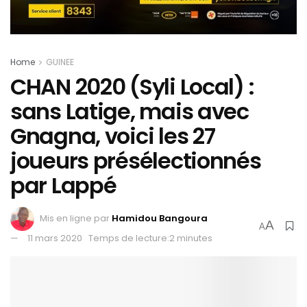
Home
GUINEE
CHAN 2020 (Syli Local) :
sans Latige, mais avec
Gnagna, voici les 27
joueurs présélectionnés
par Lappé
Mis en ligne par
Hamidou Bangoura
A
A
11 mars 2020
Temps de lecture:2 minutes