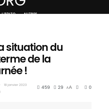
L’EDITO
AUTRES
 situation du
terme de la
rnée !
18 janvier 2023
459
29
0
A
A
d