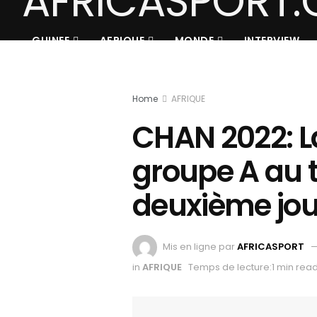
GUINEE
AFRIQUE
MONDE
INTERVIEW
Home
AFRIQUE
CHAN 2022: La
groupe A au 
deuxième jou
Mis en ligne par
AFRICASPORT
in
AFRIQUE
Temps de lecture:1 min rea