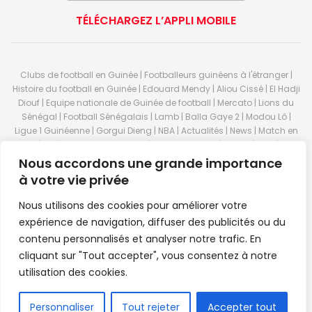
TÉLÉCHARGEZ L’APPLI MOBILE
Clubs de football en Guinée | Footballeurs guinéens à l'étranger |
Histoire du football en Guinée | Edouard Mendy | Aliou Cissé | El Hadji
Diouf | Equipe nationale de Guinée de football | Mercato | Lions du
Sénégal | Football Sénégalais | Lamb | Balla Gaye 2 | Modou Lô |
Ligue 1 Guinéenne | Gorgui Dieng | NBA | Actualités | News | Match en
direct | But | Actualité au Guinée | Premier League | Ligue 1 | Liga | Serie
A | LSFP | Conakry | Guinée | Sport Guineen | Basket Guineens | Foot
Nous accordons une grande importance
Guineen | Handball Guinee | Match Guinee | Championnat Guinée |
à votre vie privée
Stade du 28 septembre | Coupe d'Afrique des nations de football |
Equipe de Guinee| Equipe national de Guinée | Senegal Equipe |
Nous utilisons des cookies pour améliorer votre
Guinée | Le Senegal | Dakar | Coupe de Guinée | Stade du 28
expérience de navigation, diffuser des publicités ou du
septembre | Foot Club | Sport Guinee | Sport Senegal | Paris Foot |
contenu personnalisés et analyser notre trafic. En
Sport en direct | Boxe | Sénégal Dakar | La Guinée | Live Sport | RTG |
cliquant sur "Tout accepter", vous consentez à notre
Guinee en direct | Foot en direct | Foot direct | Eurosports | Football
direct | Vidéo | Télécharger Africasport | Clubs de football guinéens |
utilisation des cookies.
Premier Bet Guinée | Guinee game | Pronostic | Pari foot Guinée |
Feguifoot.com. © 2023
Africasport
- Premium WordPress news &
FR
Personnaliser
Tout rejeter
Accepter tout
magazine theme by
Confordev
.