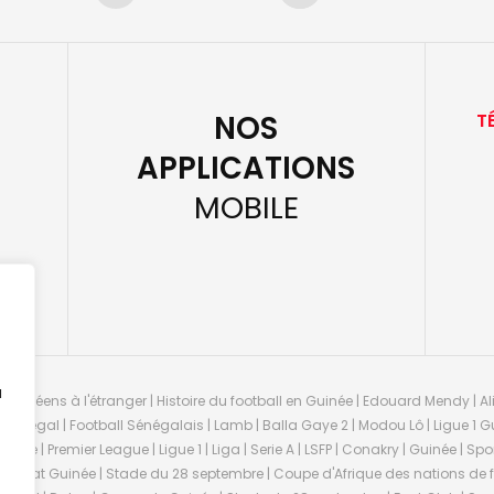
NOS
T
APPLICATIONS
MOBILE
u
guinéens à l'étranger | Histoire du football en Guinée | Edouard Mendy | Ali
 Sénégal | Football Sénégalais | Lamb | Balla Gaye 2 | Modou Lô | Ligue 1 Gu
uinée | Premier League | Ligue 1 | Liga | Serie A | LSFP | Conakry | Guinée | 
onnat Guinée | Stade du 28 septembre | Coupe d'Afrique des nations de fo