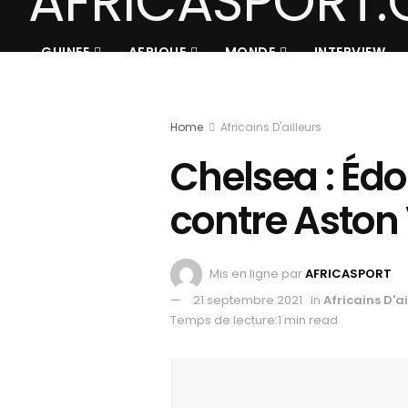
GUINEE
AFRIQUE
MONDE
INTERVIEW
Home
Africains D'ailleurs
Chelsea : Édo
contre Aston 
Mis en ligne par
AFRICASPORT
21 septembre 2021
in
Africains D'ai
Temps de lecture:1 min read