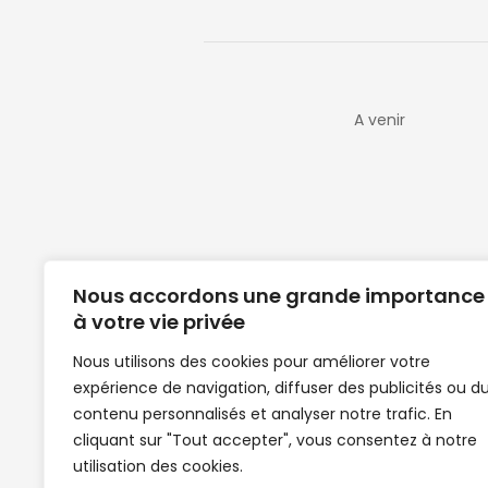
A venir
Nous accordons une grande importance
à votre vie privée
Nous utilisons des cookies pour améliorer votre
expérience de navigation, diffuser des publicités ou d
Clubs de football en Guinée | Footballeurs 
contenu personnalisés et analyser notre trafic. En
de Guinée de football | Mercato | Lions du
cliquant sur "Tout accepter", vous consentez à notre
News | Match en direct | But | Actualité au G
utilisation des cookies.
| Handball Guinee | Match Guinee | Champi