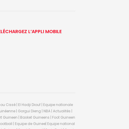
ÉLÉCHARGEZ L’APPLI MOBILE
ou Cissé | El Hadji Diouf | Equipe nationale
inéenne | Gorgui Dieng | NBA | Actualités |
Sport Guineen | Basket Guineens | Foot Guineen
otball | Equipe de Guinee| Equipe national