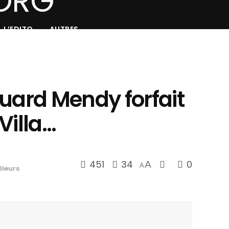
L’EDITO
AUTRES
uard Mendy forfait
Villa…
451
34
0
A
A
lleurs