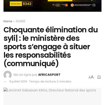
Home
GUINEE
Choquante élimination du
syli| : le ministère des
sports s’engage à situer
les responsabilités
(communiqué)
Mis en ligne par
AFRICASPORT
A
A
9 juillet 2019
Temps de lecture:2 minutes