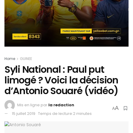
Home
GUINEE
Syli National : Paul put
limogé ? Voici la décision
d’Antonio Souaré (vidéo)
Mis en ligne par
la redaction
A
A
15 juillet 2019
Temps de lecture:2 minutes