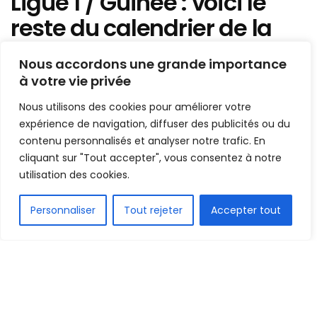
Ligue 1 / Guinée : voici le
reste du calendrier de la
phase aller
Nous accordons une grande importance
à votre vie privée
Mis en ligne par
Hamidou Bangoura
A
A
Nous utilisons des cookies pour améliorer votre
23 décembre 2022
expérience de navigation, diffuser des publicités ou du
Temps de lecture:1 min read
contenu personnalisés et analyser notre trafic. En
cliquant sur "Tout accepter", vous consentez à notre
utilisation des cookies.
FR
Personnaliser
Tout rejeter
Accepter tout
1.7k