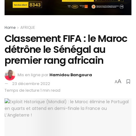
Home
AFRIQUE
Classement FIFA : le Maroc
détrône le Sénégal au
premier rang africain
Mis en ligne par
Hamidou Bangoura
A
A
23 décembre 2022
Temps de lecture:1 min read