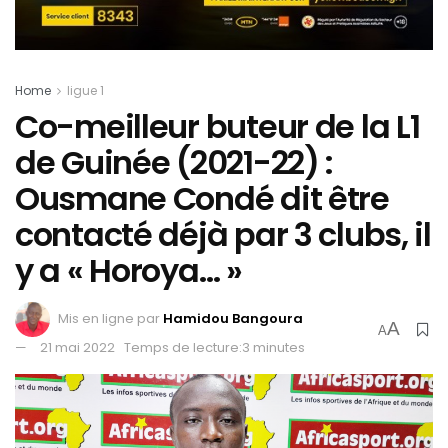
Home
ligue 1
Co-meilleur buteur de la L1
de Guinée (2021-22) :
Ousmane Condé dit être
contacté déjà par 3 clubs, il
y a « Horoya… »
Mis en ligne par
Hamidou Bangoura
A
A
21 mai 2022
Temps de lecture:3 minutes