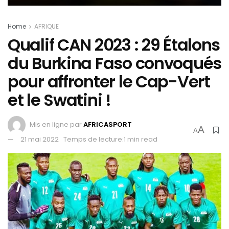
Home
AFRIQUE
Qualif CAN 2023 : 29 Étalons
du Burkina Faso convoqués
pour affronter le Cap-Vert
et le Swatini !
Mis en ligne par
AFRICASPORT
A
A
21 mai 2022
Temps de lecture:1 min read