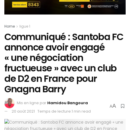
Home
ligue 1
Communiqué : Santoba FC
annonce avoir engagé
« une négociation
fructueuse » avec un club
de D2 en France pour
Gnagna Barry
Mis en ligne par
Hamidou Bangoura
A
A
20 août 2021
Temps de lecture:1 min read