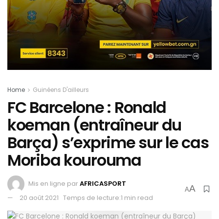
Home
Guinéens D'ailleurs
FC Barcelone : Ronald
koeman (entraîneur du
Barça) s’exprime sur le cas
Moriba kourouma
Mis en ligne par
AFRICASPORT
A
A
20 août 2021
Temps de lecture:1 min read