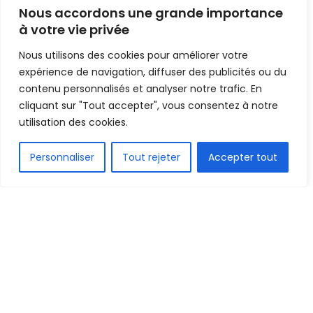
prison avec sursis pour
Nous accordons une grande importance
pension alimentaire
à votre vie privée
impayée
Nous utilisons des cookies pour améliorer votre
expérience de navigation, diffuser des publicités ou du
Mis en ligne par
la redaction
contenu personnalisés et analyser notre trafic. En
A
A
cliquant sur "Tout accepter", vous consentez à notre
13 mai 2026
Temps de lecture:1 min read
utilisation des cookies.
FR
Personnaliser
Tout rejeter
Accepter tout
1.5k
PARTAGE