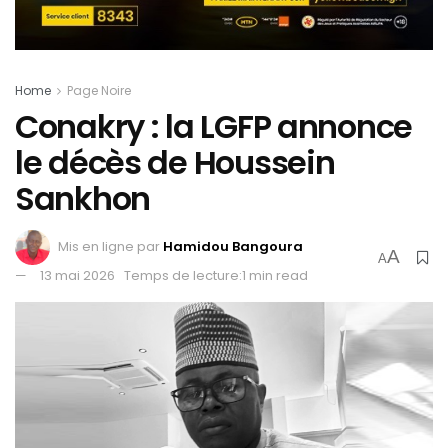
Home
Page Noire
Conakry : la LGFP annonce
le décès de Houssein
Sankhon
Mis en ligne par
Hamidou Bangoura
A
A
13 mai 2026
Temps de lecture:1 min read