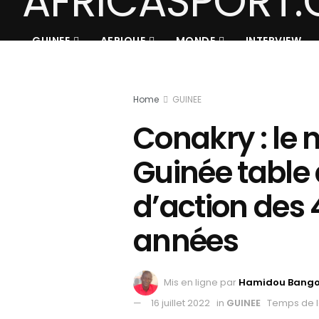
GUINEE
AFRIQUE
MONDE
INTERVIEW
Home
GUINEE
Conakry : le
Guinée table
d’action des
années
Mis en ligne par
Hamidou Bang
16 juillet 2022
in
GUINEE
Temps de l