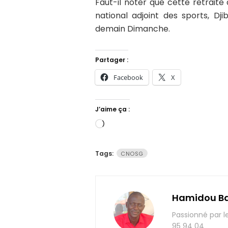
Faut-il noter que cette retraite 
national adjoint des sports, Dji
demain Dimanche.
Partager :
Facebook
X
J’aime ça :
Chargement…
Tags:
CNOSG
Hamidou B
Passionné par l
95 94 04