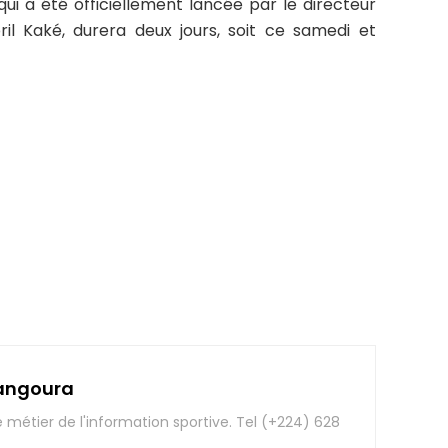
qui a été officiellement lancée par le directeur
bril Kaké, durera deux jours, soit ce samedi et
angoura
e métier de l'information sportive. Tel (+224) 628