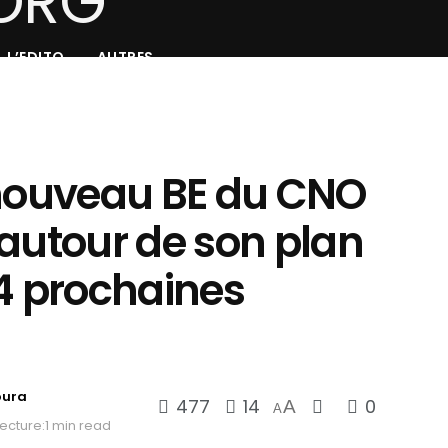
L’EDITO
AUTRES
 nouveau BE du CNO
 autour de son plan
 4 prochaines
oura
477
14
0
A
A
ecture:1 min read