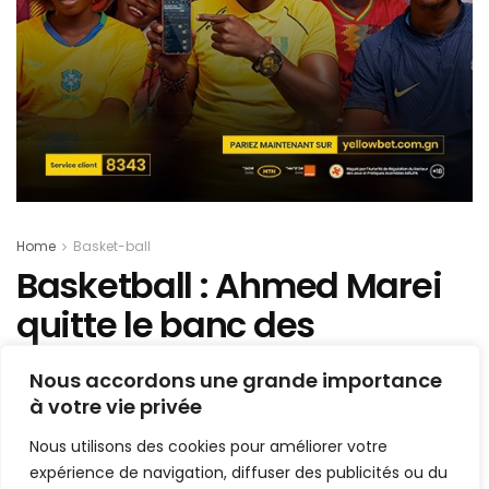
Home
Basket-ball
Basketball : Ahmed Marei
quitte le banc des
pharaons d’Egypte
Nous accordons une grande importance
à votre vie privée
Mis en ligne par
la redaction
A
A
Nous utilisons des cookies pour améliorer votre
30 octobre 2021
Temps de lecture:1 min read
expérience de navigation, diffuser des publicités ou du