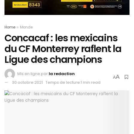
Home
Monde
Concacaf : les mexicains
du CF Monterrey raflent la
Ligue des champions
Mis en ligne par
la redaction
A
A
30 octobre 2021
Temps de lecture:1 min read