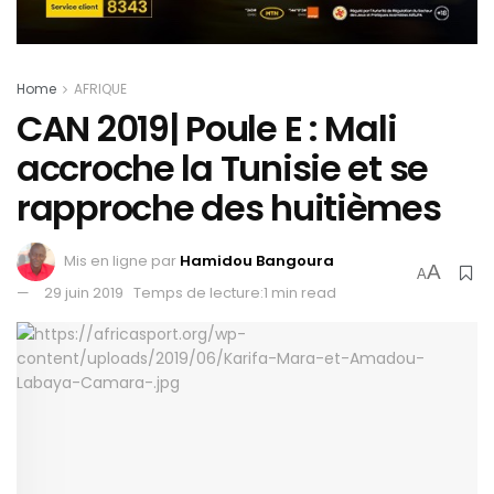
Home
AFRIQUE
CAN 2019| Poule E : Mali
accroche la Tunisie et se
rapproche des huitièmes
Mis en ligne par
Hamidou Bangoura
A
A
29 juin 2019
Temps de lecture:1 min read