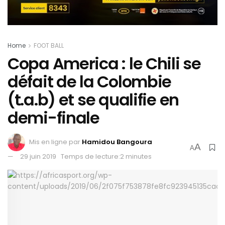
Home
FOOT BALL
Copa America : le Chili se
défait de la Colombie
(t.a.b) et se qualifie en
demi-finale
Mis en ligne par
Hamidou Bangoura
A
A
29 juin 2019
Temps de lecture:2 minutes