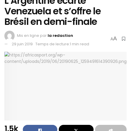
L’Argentine écarte
Venezuela et s’offre le
Brésil en demi-finale
Mis en ligne par
la redaction
A
A
29 juin 2019
Temps de lecture:1 min read
1.5k