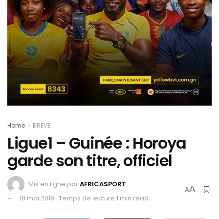
Home
BREVE
Ligue1 – Guinée : Horoya
garde son titre, officiel
Mis en ligne par
AFRICASPORT
A
A
19 mai 2019
Temps de lecture:1 min read