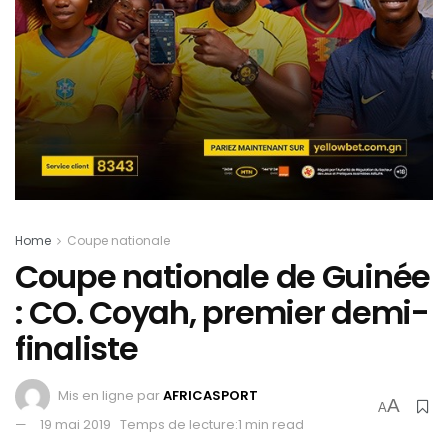
Home
Coupe nationale
Coupe nationale de Guinée
: CO. Coyah, premier demi-
finaliste
Mis en ligne par
AFRICASPORT
A
A
19 mai 2019
Temps de lecture:1 min read